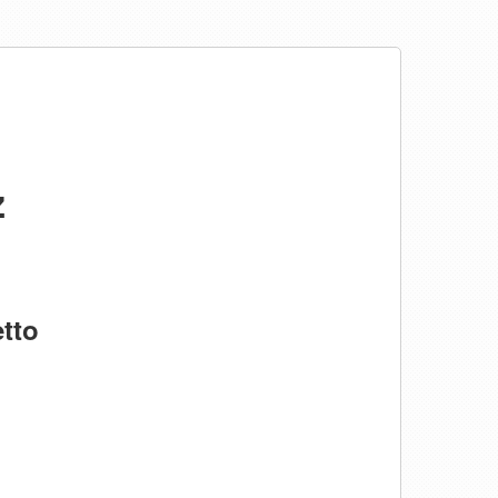
ż
tto